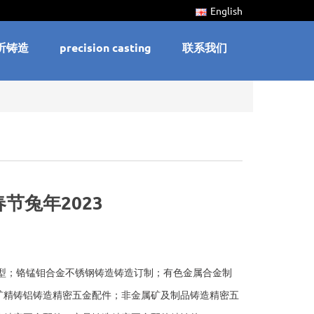
English
沂铸造
precision casting
联系我们
节兔年2023
蜡型；铬锰钼合金不锈钢铸造铸造订制；有色金属合金制
矿精铸铝铸造精密五金配件；非金属矿及制品铸造精密五